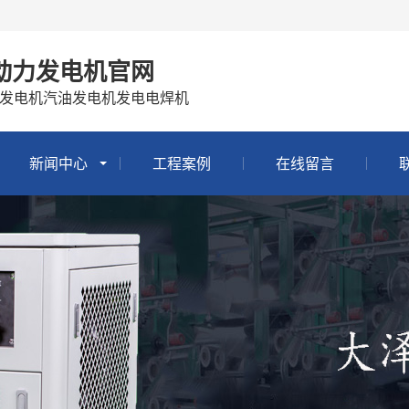
动力发电机官网
发电机汽油发电机发电电焊机
新闻中心
工程案例
在线留言