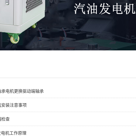
轴承电机更换驱动端轴承
机安装注意事项
械检查
发电机工作原理