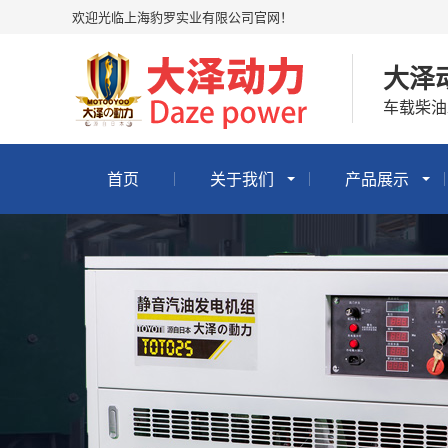
欢迎光临上海豹罗实业有限公司官网！
大泽
车载柴油
首页
关于我们
产品展示