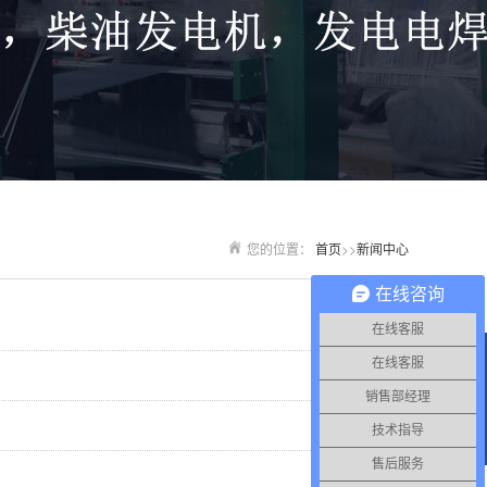
您的位置：
首页
>>
新闻中心
在线咨询
2026-08-07
在线客服
在
在线客服
2026-08-06
线
销售部经理
客
服
2026-08-05
技术指导
售后服务
2026-08-04